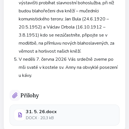
výstavišti probíhat slavnostní bohoslužba, při níž
budou blahořečeni dva kněží – mučedníci
komunistického teroru: Jan Bula (24.6.1920 –
20.5.1952) a Václav Drbola (16.10.1912 –
3.8.1951) kdo se nezúčastníte, připojte se v
modlitbě, na přímluvu nových blahoslavených, za
věrnost a horlivost našich kněží.
V neděli 7. června 2026 Vás srdečně zveme po
mši svaté v kostele sv. Anny na obvyklé posezení
u kávy.
Přílohy
31. 5. 26.docx
DOCX · 20,3 kB