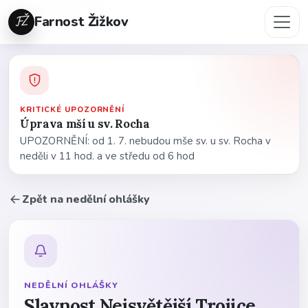
FŽ
Farnost Žižkov
KRITICKÉ UPOZORNĚNÍ
Úprava mší u sv. Rocha
UPOZORNĚNÍ: od 1. 7. nebudou mše sv. u sv. Rocha v
neděli v 11 hod. a ve středu od 6 hod
Zpět na nedělní ohlášky
NEDĚLNÍ OHLÁŠKY
Slavnost Nejsvětější Trojice