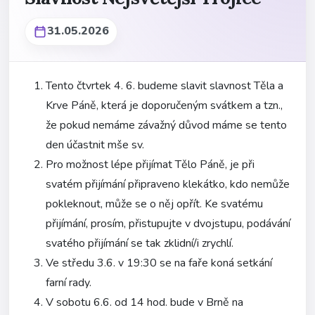
31.05.2026
Tento čtvrtek 4. 6. budeme slavit slavnost Těla a
Krve Páně, která je doporučeným svátkem a tzn.,
že pokud nemáme závažný důvod máme se tento
den účastnit mše sv.
Pro možnost lépe přijímat Tělo Páně, je při
svatém přijímání připraveno klekátko, kdo nemůže
pokleknout, může se o něj opřít. Ke svatému
přijímání, prosím, přistupujte v dvojstupu, podávání
svatého přijímání se tak zklidní/i zrychlí.
Ve středu 3.6. v 19:30 se na faře koná setkání
farní rady.
V sobotu 6.6. od 14 hod. bude v Brně na